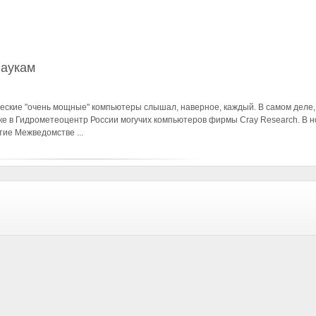
наукам
ические "очень мощные" компьютеры слышал, наверное, каждый. В самом деле,
вке в Гидрометеоцентр России могучих компьютеров фирмы Cray Research. В 
ие Межведомстве ...