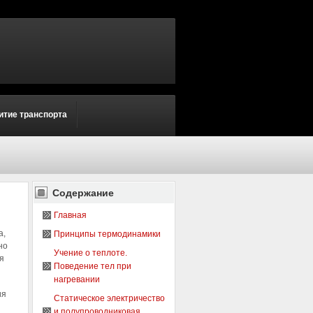
итие транспорта
Содержание
Главная
а,
Принципы термодинамики
но
Учение о теплоте.
я
Поведение тел при
нагревании
ия
Статическое электричество
и полупроводниковая