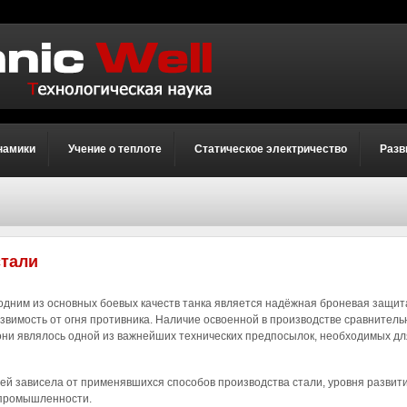
намики
Учение о теплоте
Статическое электричество
Разв
стали
одним из основных боевых качеств танка является надёжная броневая защит
вимость от огня противника. Наличие освоенной в производстве сравнитель
рони являлось одной из важнейших технических предпосылок, необходимых дл
ей зависела от применявшихся способов производства стали, уровня развит
промышленности.