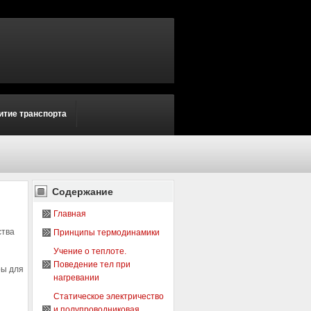
итие транспорта
Содержание
Главная
ства
Принципы термодинамики
Учение о теплоте.
Поведение тел при
ры для
нагревании
Статическое электричество
и полупроводниковая