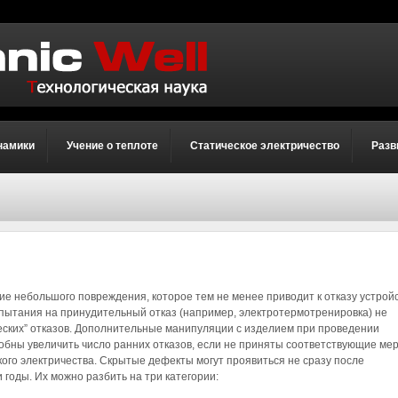
намики
Учение о теплоте
Статическое электричество
Разв
е небольшого повреждения, которое тем не менее приводит к отказу устрой
спытания на принудительный отказ (например, электротермотренировка) не
еских” отказов. Дополнительные манипуляции с изделием при проведении
обны увеличить число ранних отказов, если не приняты соответствующие ме
ого электричества. Скрытые дефекты могут проявиться не сразу после
 годы. Их можно разбить на три категории: