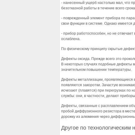
- нанесенный ущерб настолько мал, что 
безотказной работы в течение всего срок
- поврежденный элемент прибора по пара
свои функции в системе. Однако имеется 
- прибор работоспособен, но не отвечае
ослаблена.
По физическому принципу скрытые дефект
Дефекты оксида. Прежде всего это прокол
В некоторых случаях подобные дефекты м
значительном повышении температуры.
Дефекты металлизации, проявляющиеся в 
появляются закоротки. Зачастую возника
исчезают (плавятся) при перегрузках по 
службы: они, в частности, делают прибор
Дефекты, связанные с расплавлением объ
пробой диффузионного резистора в месте
дорожку из алюминия через диффузионны
Другое по технологическим 