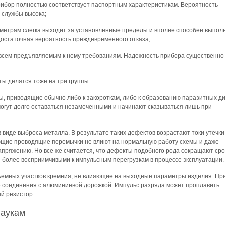
прибор полностью соответствует паспортным характеристикам. Вероятность
а службы высока;
метрам слегка выходит за установленные пределы и вполне способен выпол
достаточная вероятность преждевременного отказа;
т всем предъявляемым к нему требованиям. Надежность прибора существенно
ы делятся тоже на три группы.
ы, приводящие обычно либо к закороткам, либо к образованию паразитных ди
огут долго оставаться незамеченными и начинают сказываться лишь при
виде выброса металла. В результате таких дефектов возрастают токи утечки
ющие проводящие перемычки не влиют на нормальную работу схемы и даже
напряжению. Но все же считается, что дефекты подобного рода сокращают сро
ы более восприимчивыми к импульсным перегрузкам в процессе эксплуатации.
емных участков кремния, не влияющие на выходные параметры изделия. При
 соединения с алюминиевой дорожкой. Импульс разряда может проплавить
й резистор.
наукам