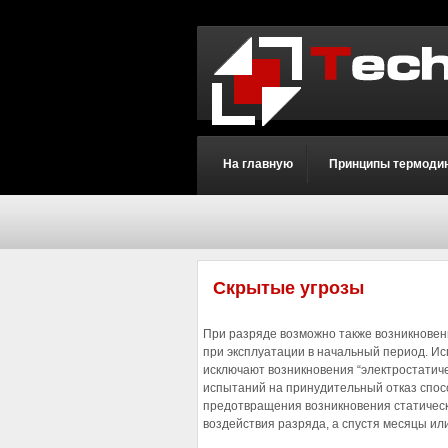
На главную
Принципы термоди
Скрытые угрозы
При разряде возможно также возникновени
при эксплуатации в начальный период. И
исключают возникновения “электростатич
испытаний на принудительный отказ спос
предотвращения возникновения статическ
воздействия разряда, а спустя месяцы или