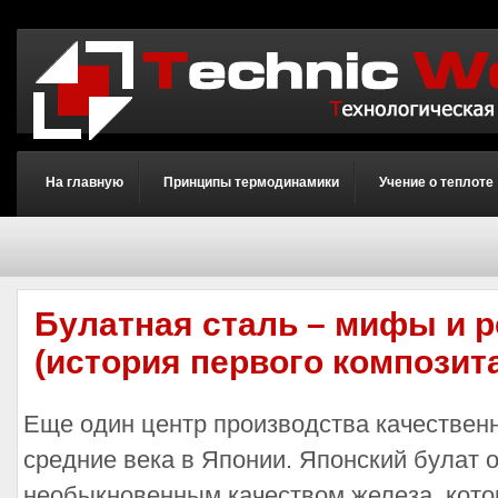
На главную
Принципы термодинамики
Учение о теплоте
Булатная сталь – мифы и 
(история первого композит
Еще один центр производства качествен
средние века в Японии. Японский булат 
необыкновенным качеством железа, кото