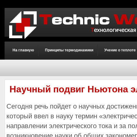
На главную
Принципы термодинамики
Учение о теплоте
Научный подвиг Ньютона э
Сегодня речь пойдет о научных достижен
который ввел в науку термин «электричес
направлении электрического тока и за по
возникновение науки об общих закономе