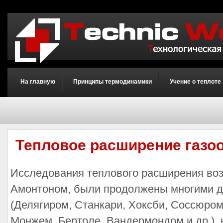
На главную
Принципы термодинамики
Учение о теплоте
Тепловое расширение газо
Исследования теплового расширения во
Амонтоном, были продолжены многими др
(Делягиром, Станкари, Хоксби, Соссюро
Монжем, Бертоле, Вандермондом и др.), 