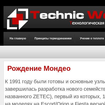
На главную
Принципы термодинамики
Учение о теплоте
Рождение Мондео
К 1991 году были готовы и основные узл
завершилась разработка нового семейств
названного ZETEC), первый из которых, 
на моделях на Escort/Orion и Fiesta весн