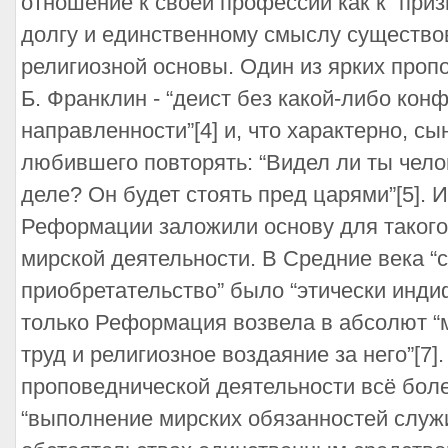
отношение к своей профессии как к “приз
долгу и единственному смыслу существо
религиозной основы. Один из ярких проп
Б. Франклин - “деист без какой-либо ко
направленности”[4] и, что характерно, сы
любившего повторять: “Видел ли ты чело
деле? Он будет стоять пред царями”[5].
Реформации заложили основу для такого
мирской деятельности. В Средние века “
приобретательство” было “этически инди
только Реформация возвела в абсолют 
труд и религиозное воздаяние за него”[7]
проповеднической деятельности всё боле
“выполнение мирских обязанностей служ